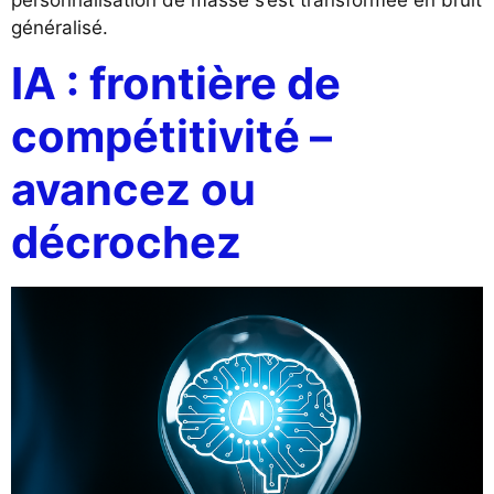
généralisé.
IA : frontière de
compétitivité –
avancez ou
décrochez