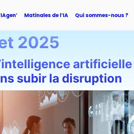
’IAgen’
Matinales de l’IA
Qui sommes-nous ?
let 2025
telligence artificielle :
ns subir la disruption